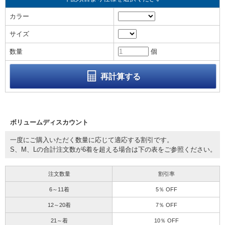
カラー
サイズ
数量
個
再計算する
ボリュームディスカウント
一度にご購入いただく数量に応じて適応する割引です。
S、M、Lの合計注文数が6着を超える場合は下の表をご参照ください。
注文数量
割引率
6～11着
5％ OFF
12～20着
7％ OFF
21～着
10％ OFF