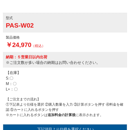
型式
PAS-W02
製品価格
￥24,970
（税込）
納期：５営業日以内出荷
※ご注文数が多い場合の納期はお問い合わせください。
【在庫】
S:〇
M：〇
L+：〇
【ご注文までの流れ】
①下記表より仕様を選択 ②購入数量を入力 ③計算ボタンを押す ④料金を確
認 ⑤カートに入れるボタンを押す
※カートに入れるボタンは
追加料金の計算後
に表示されます。
下記項目より仕様を選択ください