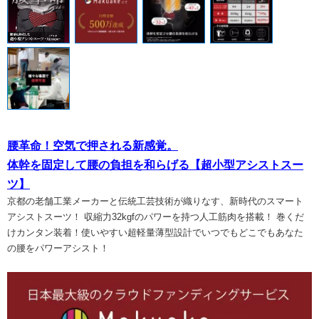
腰革命！空気で押される新感覚。
体幹を固定して腰の負担を和らげる【超小型アシストスー
ツ】
京都の老舗工業メーカーと伝統工芸技術が織りなす、新時代のスマート
アシストスーツ！ 収縮力32kgfのパワーを持つ人工筋肉を搭載！ 巻くだ
けカンタン装着！使いやすい超軽量薄型設計でいつでもどこでもあなた
の腰をパワーアシスト！