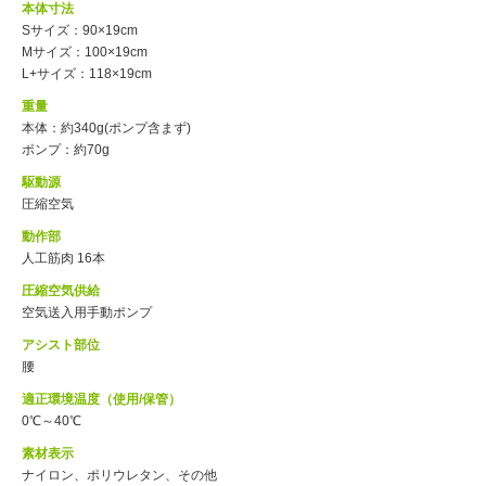
本体寸法
Sサイズ：90×19cm
Mサイズ：100×19cm
L+サイズ：118×19cm
重量
本体：約340g(ポンプ含まず)
ポンプ：約70g
駆動源
圧縮空気
動作部
人工筋肉 16本
圧縮空気供給
空気送入用手動ポンプ
アシスト部位
腰
適正環境温度（使用/保管）
0℃～40℃
素材表示
ナイロン、ポリウレタン、その他