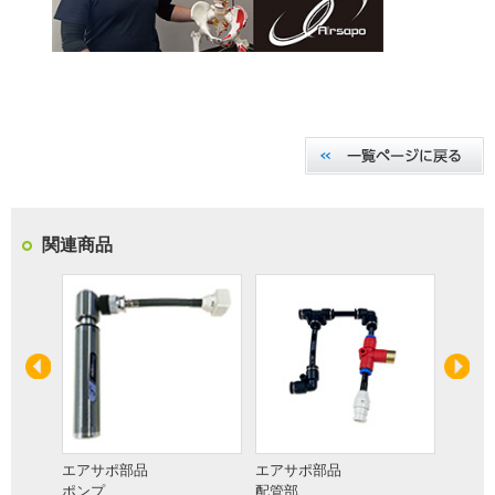
関連商品
部品交
有償サ
AS-PA
エアサポ部品
エアサポ部品
ポンプ
配管部