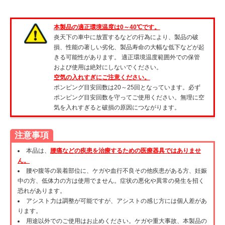
本製品の適正環境温度は0～40℃です。
炎天下の車中に放置するなどの行為により、製品の破
損、性能の著しい劣化、製品寿命の大幅な低下などが起
きる可能性があります。 適正環境温度範囲外での保管
および使用は絶対にしないでください。
空気の入れすぎにご注意ください。
ポンピング目安回数は20～25回となっています。必ず
ポンピング目安回数を守ってご使用ください。無理に空
気を入れすぎると破損の原因につながります。
注意事項
本品は、
腰痛などの疾患を治療するための医療器具ではありませ
ん。
腰や腹等の装着部位に、ケガや血行不良その他疾患がある方、妊娠
中の方、低体力の方は使用でません。症状の悪化や異常の発生を招く
恐れがあります。
アシスト力は調整が可能ですが、アシストの感じ方には個人差があ
ります。
用途以外でのご使用はお止めください。ケガや重大事故、本製品の