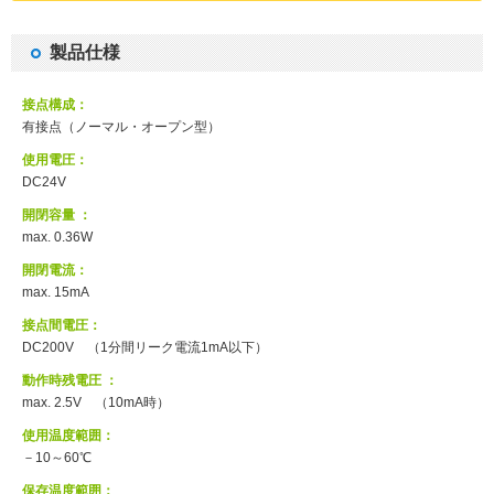
製品仕様
接点構成：
有接点（ノーマル・オープン型）
使用電圧：
DC24V
開閉容量 ：
max. 0.36W
開閉電流：
max. 15mA
接点間電圧：
DC200V （1分間リーク電流1mA以下）
動作時残電圧 ：
max. 2.5V （10mA時）
使用温度範囲：
－10～60℃
保存温度範囲：