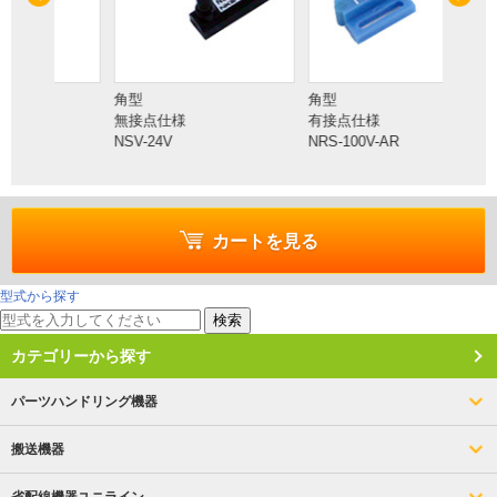
角型
角型
リード
無接点仕様
有接点仕様
マグネ
NSV-24V
NRS-100V-AR
MG885
カートを見る
型式から探す
検索
カテゴリーから探す
パーツハンドリング機器
搬送機器