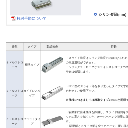
シリンダ径(mm)
検討手順について
分類
タイプ
製品画像
特長
・スライド速度はシリンダ速度の2倍になるため、最高
ミドルストロ
の高速運転ができます。
標準タイプ
ーク
・シリンダストロークがスライドストロークの
寿命は倍増します。
・NSB型のスライド部を取り去ったタイプです
ミドルストロ
ガイドレスタ
合わせてご使用下さい。
ーク
イプ
※仕様につきましては標準タイプのNSBと同様
・駆動部に倍速機構を採用し、スライド軸間を
ックの高さを低くした、オーバーハング荷重に
ミドルストロ
フラットタイ
す。
ーク
プ
・ 駆動部とスライダ部を全てカバーで、覆い保