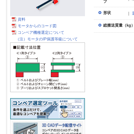
プ
形状
｜
資料
総搬送質量（kg
モータからのコード図
コンベア機種選定について
（注）モータのIP保護等級について