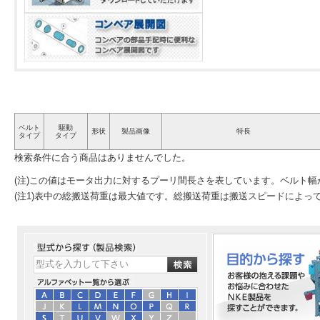
ベルト
駆動
形状
製品画像
特長
タイプ
タイプ
検索条件に合う商品はありませんでした。
(注)この値はモータ出力に対するプーリ間長さを表しています。ベルト
(注1)表中の総搬送荷重は最大値です。総搬送荷重は搬送スピードによっ