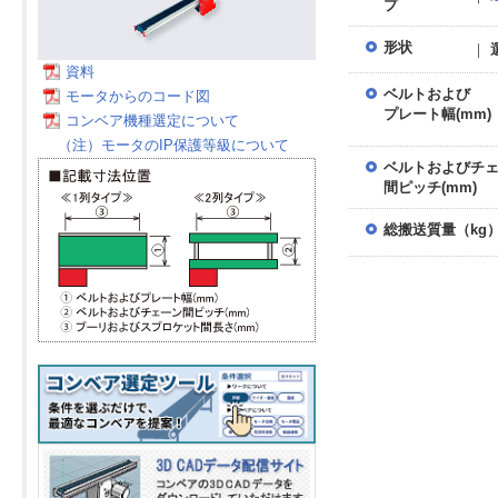
プ
形状
｜
資料
ベルトおよび
モータからのコード図
プレート幅(mm)
コンベア機種選定について
（注）モータのIP保護等級について
ベルトおよびチ
間ピッチ(mm)
総搬送質量（kg