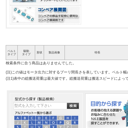
ベルト
駆動
形状
製品画像
特長
タイプ
タイプ
検索条件に合う商品はありませんでした。
(注)この値はモータ出力に対するプーリ間長さを表しています。ベルト
(注1)表中の総搬送荷重は最大値です。総搬送荷重は搬送スピードによっ