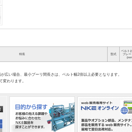
ベルト
特長
型式
プレー
(mm
幅が広い場合、最小プーリ間長さは、ベルト幅2倍以上必要となります。
って変わります。