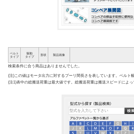
ベルト
駆動
形状
製品画像
タイプ
タイプ
検索条件に合う商品はありませんでした。
(注)この値はモータ出力に対するプーリ間長さを表しています。ベルト
(注1)表中の総搬送荷重は最大値です。総搬送荷重は搬送スピードによ