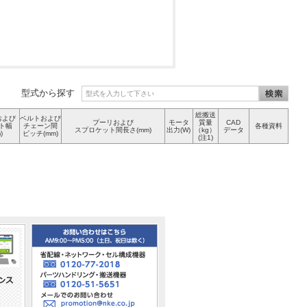
型式から探す
総搬送
および
ベルトおよび
プーリおよび
モータ
質量
CAD
ト幅
チェーン間
各種資料
スプロケット間長さ(mm)
出力(W)
（kg）
データ
)
ピッチ(mm)
(注1)