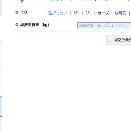
プ
形状
｜
選択しない
｜
1列
｜
2列
｜
カーブ
｜
幅可変
総搬送質量（kg）