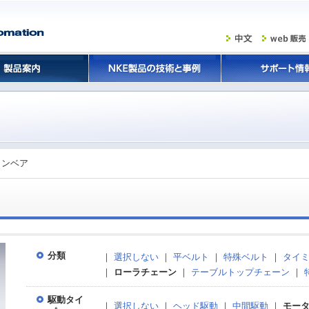
コンベア
分類
｜
選択しない
｜
平ベルト
｜
特殊ベルト
｜
タイ
｜
ローラチェーン
｜
テーブルトップチェーン
｜
駆動タイ
｜
選択しない
｜
ヘッド駆動
｜
中間駆動
｜
モー