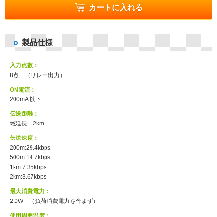
カートに入れる
製品仕様
入力点数：
8点 （リレー出力）
ON電流：
200mA 以下
伝送距離：
総延長 2km
伝送速度：
200m:29.4kbps
500m:14.7kbps
1km:7.35kbps
2km:3.67kbps
最大消費電力：
2.0W （負荷消費電力を含まず）
使用周囲温度：