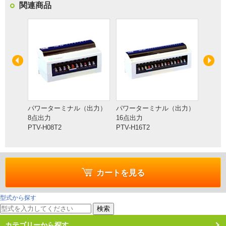
関連商品
出力）
パワーターミナル（出力）
パワーターミナル（出力）
パワー
8点出力
16点出力
32点出
PTV-H08T2
PTV-H16T2
PTV-H
カートを見る
型式から探す
検索
カテゴリーから探す