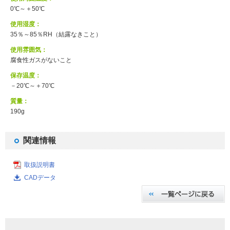
0℃～＋50℃
使用湿度：
35％～85％RH（結露なきこと）
使用雰囲気：
腐食性ガスがないこと
保存温度：
－20℃～＋70℃
質量：
190g
関連情報
取扱説明書
CADデータ