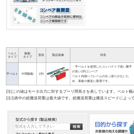
ベルト
駆動
形状
製品画像
特長
タイプ
タイプ
・平ベルトを使用したコンパクトで使い勝手
の良い2列コンベア
平ベルト
中間駆動
2列
ベルト内側へフレームの出っ張りがないた
め、基板の搬送に最適です。
(注)この値はモータ出力に対するプーリ間長さを表しています。ベルト
(注1)表中の総搬送荷重は最大値です。総搬送荷重は搬送スピードによっ