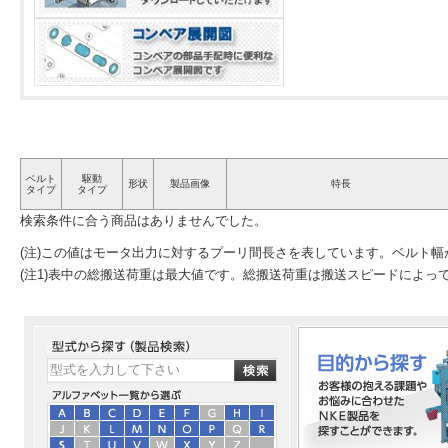
ベルト
駆動
形状
製品画像
特長
タイプ
タイプ
検索条件に合う商品はありませんでした。
(注)この値はモータ出力に対するプーリ間長さを表しています。ベルト
(注1)表中の総搬送荷重は最大値です。総搬送荷重は搬送スピードによっ