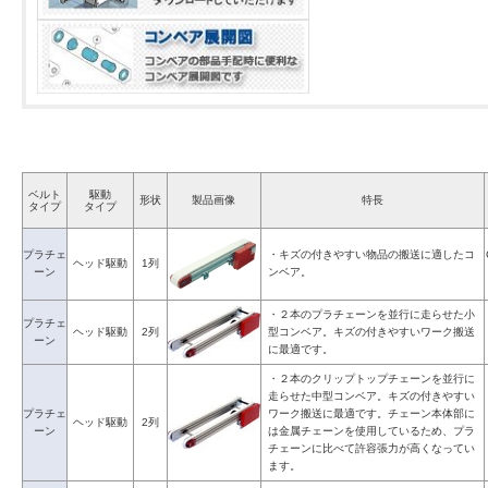
ベルト
駆動
形状
製品画像
特長
タイプ
タイプ
プラチェ
・キズの付きやすい物品の搬送に適したコ
ヘッド駆動
1列
ーン
ンベア。
・２本のプラチェーンを並行に走らせた小
プラチェ
ヘッド駆動
2列
型コンベア。キズの付きやすいワーク搬送
ーン
に最適です。
・２本のクリップトップチェーンを並行に
走らせた中型コンベア。キズの付きやすい
プラチェ
ワーク搬送に最適です。チェーン本体部に
ヘッド駆動
2列
ーン
は金属チェーンを使用しているため、プラ
チェーンに比べて許容張力が高くなってい
ます。