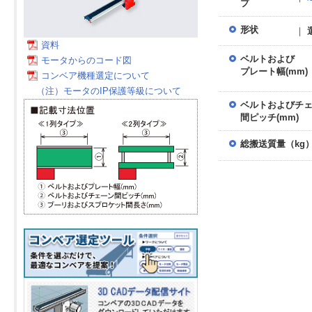
プ
形状
｜
資料
ベルトおよび
モータからのコード図
プレート幅(mm)
コンベア機種選定について
（注）モータのIP保護等級について
ベルトおよびチ
間ピッチ(mm)
総搬送質量（kg