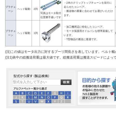
・2本のクリップトップチェーンを並行に
プラチェ
走らせたコンベア。
ヘッド駆動
2列
ーン
・搬送物の重量に合わせてお選びいただけ
写真はモータ取付
ます。
位置勝手違いです
・加工機周辺に特化したコンベア。
プラチェ
・モータ保護用オイルパンを標準装備して
ヘッド駆動
1列
ーン
います。
・T型物品の搬送に最適です。
(注)この値はモータ出力に対するプーリ間長さを表しています。ベルト
(注1)表中の総搬送荷重は最大値です。総搬送荷重は搬送スピードによっ