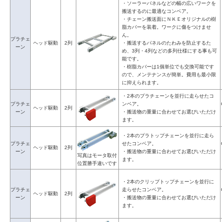
・ソーラーパネルなどの幅の広いワークを
搬送するのに最適なコンベア。
・チェーン搬送面にＮＫＥオリジナルの樹
脂カバーを装着。ワークに傷をつけませ
ん。
プラチェ
ヘッド駆動
2列
・搬送するパネルのたわみを防止するた
ーン
め、3列・4列などの多列仕様にする事も可
能です。
・樹脂カバーは1個単位でも交換可能です
ので、メンテナンスが簡単。費用も最小限
に抑えられます。
・2本のプラチェーンを並行に走らせたコ
プラチェ
ンベア。
ヘッド駆動
2列
ーン
・搬送物の重量に合わせてお選びいただけ
ます。
・2本のプラトップチェーンを並行に走ら
プラチェ
せたコンベア。
ヘッド駆動
2列
ーン
・搬送物の重量に合わせてお選びいただけ
写真はモータ取付
ます。
位置勝手違いです
・2本のクリップトップチェーンを並行に
プラチェ
走らせたコンベア。
ヘッド駆動
2列
ーン
・搬送物の重量に合わせてお選びいただけ
ます。