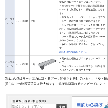
量搬送用ローラチェーンコンベアです。
・400Wモータを標準とし最大搬送重量は
800kgまで対応します（搬送速度によりま
す）
・搬送面（チェーンプレート上面）はフラ
ローラチ
ヘッド駆動
2列
ットで、多様な搬送物に対応できます。
ェーン
・シンプルなローラチェーンを使用します
ので、比較的環境の悪い場所でも使用でき
ます。（使用環境はご相談ください）
コンベア前後にワーク乗り継ぎ用のスチー
ルローラが付いています。
・駆動・従動部に安全カバーが付いていま
す。
詳しい製品情報はこちら。
・耐久性に優れたプラスチックローラコン
ローラチ
ベア。
ヘッド駆動
1列
ェーン
・ラインプレッシャが軽減でき、物品を傷
つけることなく搬送できます。
(注)この値はモータ出力に対するプーリ間長さを表しています。ベルト
(注1)表中の総搬送荷重は最大値です。総搬送荷重は搬送スピードによっ