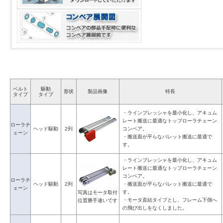
ベルト
駆動
形状
製品画像
特長
タイプ
タイプ
・ラインプレッシャを最小化し、アキュム
レート搬送に最適なトップローラチェーン
ローラチ
ヘッド駆動
2列
コンベア。
ェーン
・搬送面が平らなパレット搬送に最適で
す。
・ラインプレッシャを最小化し、アキュム
レート搬送に最適なトップローラチェーン
コンベア。
ローラチ
ヘッド駆動
2列
・搬送面が平らなパレット搬送に最適で
ェーン
す。
写真はモータ取付
・モータ直結タイプとし、フレーム下側へ
位置勝手違いです
の飛び出しをなくしました。