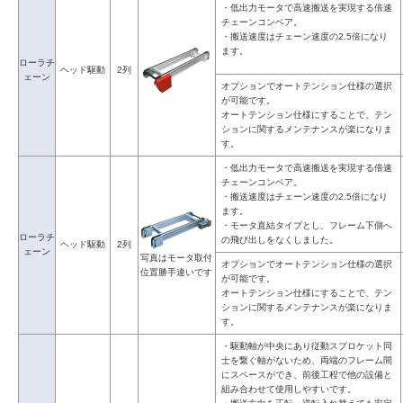
・低出力モータで高速搬送を実現する倍速
チェーンコンベア。
・搬送速度はチェーン速度の2.5倍になり
ます。
ローラチ
ヘッド駆動
2列
ェーン
オプションでオートテンション仕様の選択
が可能です。
オートテンション仕様にすることで、テン
ションに関するメンテナンスが楽になりま
す。
・低出力モータで高速搬送を実現する倍速
チェーンコンベア。
・搬送速度はチェーン速度の2.5倍になり
ます。
・モータ直結タイプとし、フレーム下側へ
ローラチ
の飛び出しをなくしました。
ヘッド駆動
2列
ェーン
写真はモータ取付
オプションでオートテンション仕様の選択
位置勝手違いです
が可能です。
オートテンション仕様にすることで、テン
ションに関するメンテナンスが楽になりま
す。
・駆動軸が中央にあり従動スプロケット同
士を繋ぐ軸がないため、両端のフレーム間
にスペースができ、前後工程で他の設備と
組み合わせて使用しやすいです。