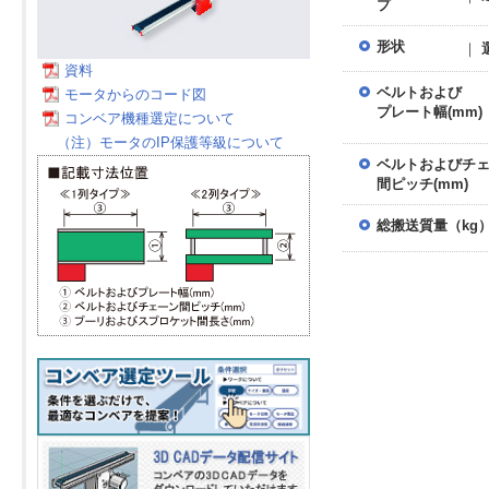
プ
形状
｜
資料
ベルトおよび
モータからのコード図
プレート幅(mm)
コンベア機種選定について
（注）モータのIP保護等級について
ベルトおよびチ
間ピッチ(mm)
総搬送質量（kg