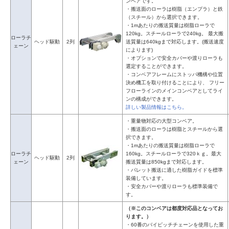
ンベアです。
・搬送面のローラは樹脂（エンプラ）と鉄
（スチール）から選択できます。
・1mあたりの搬送質量は樹脂ローラで
120kg。スチールローラで240kg。 最大搬
ローラチ
ヘッド駆動
2列
送質量は640kgまで対応します。(搬送速度
ェーン
によります)
・オプションで安全カバーや渡りローラも
選定することができます。
・コンベアフレームにストッパ機構や位置
決め機工を取り付けることにより、 フリー
フローラインのメインコンベアとしてライ
ンの構成ができます。
詳しい製品情報はこちら。
・重量物対応の大型コンベア。
・搬送面のローラは樹脂とスチールから選
択できます。
・1mあたりの搬送質量は樹脂ローラで
ローラチ
160kg。スチールローラで320ｋｇ。最大
ヘッド駆動
2列
ェーン
搬送質量は850kgまで対応します。
・パレット搬送に適した樹脂ガイドを標準
装備しています。
・安全カバーや渡りローラも標準装備で
す。
（※このコンベアは都度対応品となってお
ります。）
・60番のバイピッチチェーンを使用した重