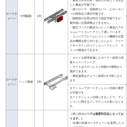
・搬送方向を正転・逆転入れ替えても安定
した搬送が可能です。
・渡りローラ・従動部カバー・ピローカバ
ローラチ
ーが標準品で選択可能です。
中間駆動
2列
ェーン
・駆動部の位置は特注で指定可能ですが、
製作後に位置調整はできません。
・幅広ワークの搬送やパレット搬送のアキ
ュムレートコンベアとして適しています。
・コンベアフレームにストッパ機構や位置
決め機構を取り付けることにより、フリー
フローラインのメインコンベアとして、ラ
インの構成ができます。
・ガイドを標準装備したガイド一体型の倍
速チェーンコンベア
・ガイドはステンレスと樹脂の2種類から
選択できます。
・搬送速度はチェーン速度の2.5倍になり
ローラチ
ます。
ヘッド駆動
2列
ェーン
オプションでオートテンション仕様の選択
が可能です。
オートテンション仕様にすることで、テン
ションに関するメンテナンスが楽になりま
す。
（※このコンベアは都度対応品となってお
ります。）
・40番の倍速ローラチェーンを使用したコ