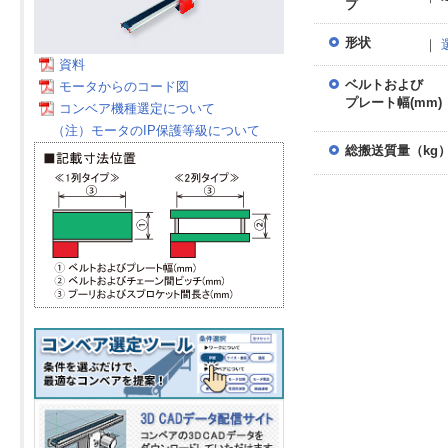
プ
形状
｜
資料
ベルトおよび
モータからのコード図
プレート幅(mm)
コンベア機種選定について
（注）モータのIP保護等級について
総搬送質量（kg