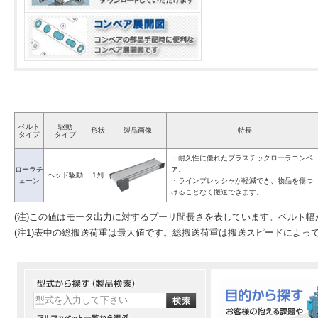
ベルト
駆動
形状
製品画像
特長
タイプ
タイプ
・耐久性に優れたプラスチックローラコンベ
ローラチ
ア。
ヘッド駆動
1列
ェーン
・ラインプレッシャが軽減でき、物品を傷つ
けることなく搬送できます。
(注)この値はモータ出力に対するプーリ間長さを表しています。ベルト
(注1)表中の総搬送荷重は最大値です。総搬送荷重は搬送スピードによっ