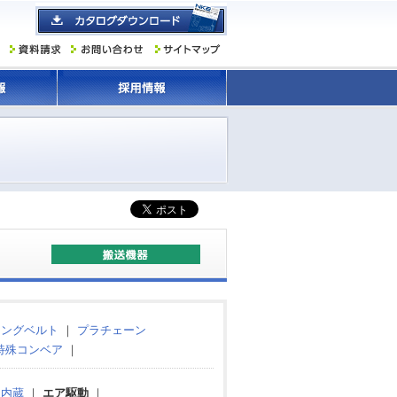
ミングベルト
｜
プラチェーン
特殊コンベア
｜
タ内蔵
｜
エア駆動
｜