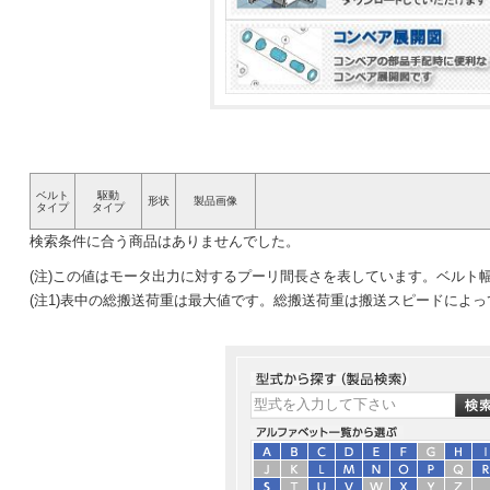
ベルト
駆動
形状
製品画像
タイプ
タイプ
検索条件に合う商品はありませんでした。
(注)この値はモータ出力に対するプーリ間長さを表しています。ベルト
(注1)表中の総搬送荷重は最大値です。総搬送荷重は搬送スピードによ