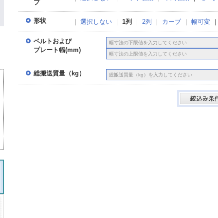
プ
形状
｜
選択しない
｜
1列
｜
2列
｜
カーブ
｜
幅可変
ベルトおよび
プレート幅(mm)
総搬送質量（kg）