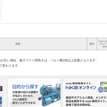
ベルト
特長
型式
プレー
(mm
幅が広い場合、最小プーリ間長さは、ベルト幅2倍以上必要となります。
って変わります。