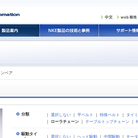
コンベア
分類
｜
選択しない
｜
平ベルト
｜
特殊ベルト
｜
タイ
｜
ローラチェーン
｜
テーブルトップチェーン
｜
駆動タイ
｜
選択しない
｜
ヘッド駆動
｜
中間駆動
｜
モー