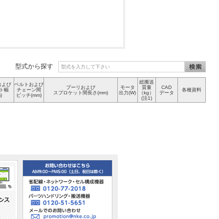
型式から探す
総搬送
および
ベルトおよび
プーリおよび
モータ
質量
CAD
ト幅
チェーン間
各種資料
スプロケット間長さ(mm)
出力(W)
（kg）
データ
)
ピッチ(mm)
(注1)