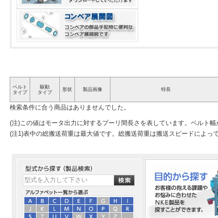
ベルト
駆動
形状
製品画像
特長
タイプ
タイプ
検索条件に合う商品はありませんでした。
(注)この値はモータ出力に対するプーリ間長さを表しています。ベルト
(注1)表中の総搬送荷重は最大値です。総搬送荷重は搬送スピードによっ