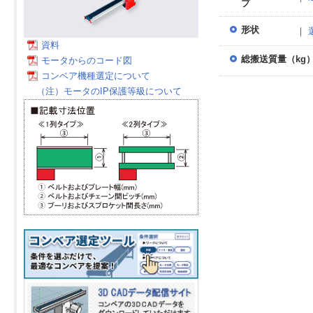
プ
形状
｜
資料
総搬送質量（kg
モータからのコード図
コンベア機種選定について
（注）モータのIP保護等級について