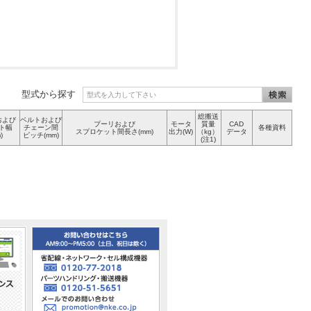
型式から探す
総搬送
および
ベルトおよび
プーリおよび
モータ
質量
CAD
ト幅
チェーン間
各種資料
スプロケット間長さ(mm)
出力(W)
（kg）
データ
)
ピッチ(mm)
(注1)