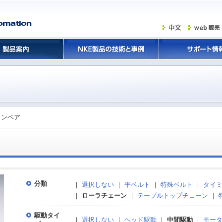
コンベア
分類
｜
選択しない
｜
平ベルト
｜
特殊ベルト
｜
タイ
｜
ローラチェーン
｜
テーブルトップチェーン
｜
駆動タイ
｜
選択しない
｜
ヘッド駆動
｜
中間駆動
｜
モー