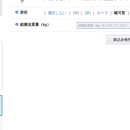
プ
形状
｜
選択しない
｜
1列
｜
2列
｜
カーブ
｜
幅可変
総搬送質量（kg）