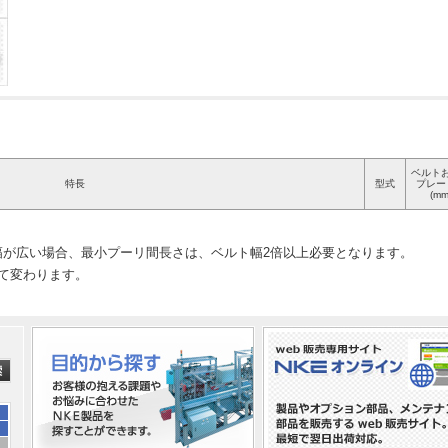
ベルト
特長
型式
プレー
(mm
幅が広い場合、最小プーリ間長さは、ベルト幅2倍以上必要となります。
って変わります。