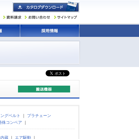
ミングベルト
｜
プラチェーン
特殊コンベア
｜
タ内蔵
｜
エア駆動
｜