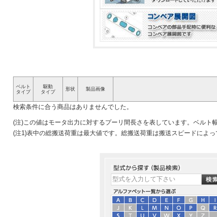
ベルト
駆動
形状
製品画像
タイプ
タイプ
検索条件に合う商品はありませんでした。
(注)この値はモータ出力に対するプーリ間長さを表しています。ベルト
(注1)表中の総搬送荷重は最大値です。総搬送荷重は搬送スピードによ