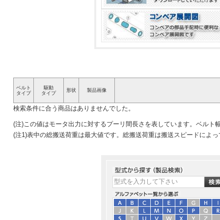
ベルト
駆動
形状
製品画像
タイプ
タイプ
検索条件に合う商品はありませんでした。
(注)この値はモータ出力に対するプーリ間長さを表しています。ベルト
(注1)表中の総搬送荷重は最大値です。総搬送荷重は搬送スピードによ