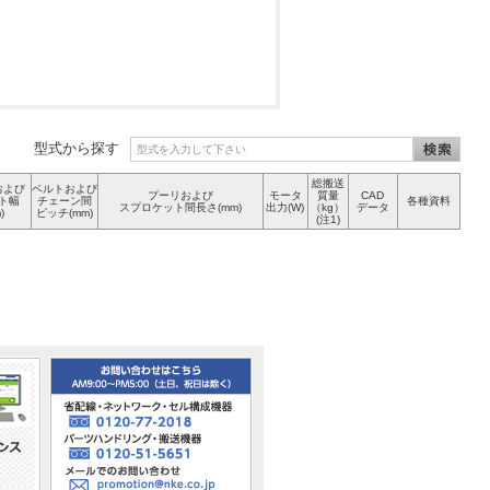
型式から探す
総搬送
および
ベルトおよび
プーリおよび
モータ
質量
CAD
ト幅
チェーン間
各種資料
スプロケット間長さ(mm)
出力(W)
（kg）
データ
)
ピッチ(mm)
(注1)