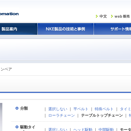
コンベア
分類
｜
選択しない
｜
平ベルト
｜
特殊ベルト
｜
タイ
｜
ローラチェーン
｜
テーブルトップチェーン
｜
駆動タイ
｜
選択しない
｜
ヘッド駆動
｜
中間駆動
｜
モー