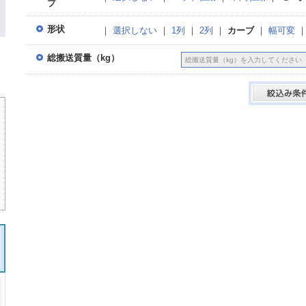
プ
形状
｜
選択しない
｜
1列
｜
2列
｜
カーブ
｜
幅可変
総搬送質量（kg）