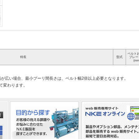
ベルト
特長
型式
プレー
(mm
幅が広い場合、最小プーリ間長さは、ベルト幅2倍以上必要となります。
って変わります。