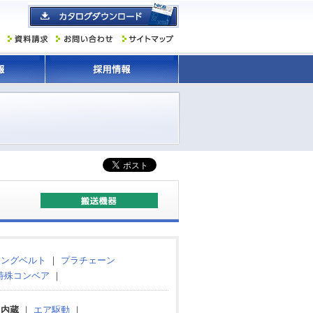
ミングベルト
｜
プラチェーン
特殊コンベア
｜
タ内蔵
｜
エア駆動
｜