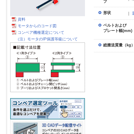
プ
形状
｜
資料
ベルトおよび
モータからのコード図
プレート幅(mm)
コンベア機種選定について
（注）モータのIP保護等級について
総搬送質量（kg