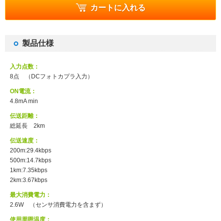
カートに入れる
製品仕様
入力点数：
8点 （DCフォトカプラ入力）
ON電流：
4.8mA min
伝送距離：
総延長 2km
伝送速度：
200m:29.4kbps
500m:14.7kbps
1km:7.35kbps
2km:3.67kbps
最大消費電力：
2.6W （センサ消費電力を含まず）
使用周囲温度：