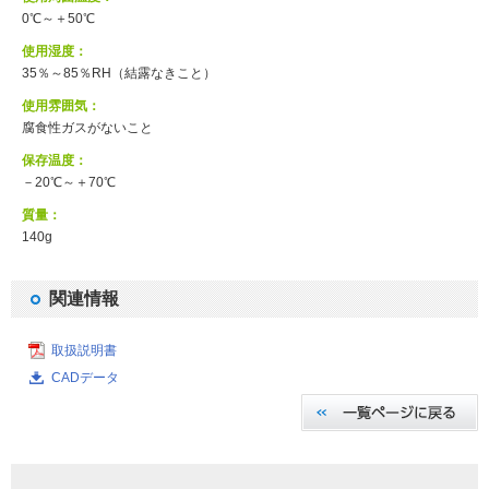
0℃～＋50℃
使用湿度：
35％～85％RH（結露なきこと）
使用雰囲気：
腐食性ガスがないこと
保存温度：
－20℃～＋70℃
質量：
140g
関連情報
取扱説明書
CADデータ