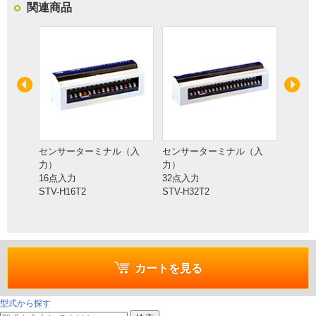
関連商品
（入
センサーターミナル（入
センサーターミナル（入
センサ
力）
力）
力）
16点入力
32点入力
8点入
STV-H16T2
STV-H32T2
続）
STVD-
カートを見る
型式から探す