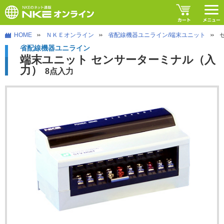
HOME
ＮＫＥオンライン
省配線機器ユニライン/端末ユニット
省配線機器ユニライン
端末ユニット センサーターミナル（入
力）
8点入力