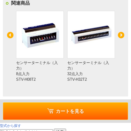
関連商品
（入
センサーターミナル（入
センサーターミナル（入
センサ
力）
力）
力）
8点入力
32点入力
8点入
STV-H08T2
STV-H32T2
続）
STVD-
カートを見る
型式から探す