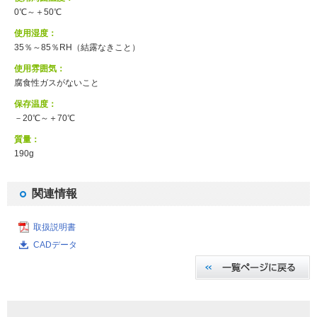
0℃～＋50℃
使用湿度：
35％～85％RH（結露なきこと）
使用雰囲気：
腐食性ガスがないこと
保存温度：
－20℃～＋70℃
質量：
190g
関連情報
取扱説明書
CADデータ