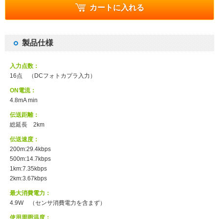
カートに入れる
製品仕様
入力点数：
16点 （DCフォトカプラ入力）
ON電流：
4.8mA min
伝送距離：
総延長 2km
伝送速度：
200m:29.4kbps
500m:14.7kbps
1km:7.35kbps
2km:3.67kbps
最大消費電力：
4.9W （センサ消費電力を含まず）
使用周囲温度：