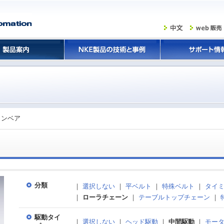
コンベア
分類
｜
選択しない
｜
平ベルト
｜
特殊ベルト
｜
タイ
｜
ローラチェーン
｜
テーブルトップチェーン
｜
駆動タイ
｜
選択しない
｜
ヘッド駆動
｜
中間駆動
｜
モー