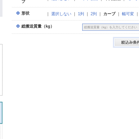
プ
形状
｜
選択しない
｜
1列
｜
2列
｜
カーブ
｜
幅可変
総搬送質量（kg）