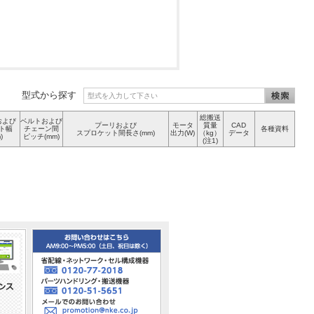
型式から探す
総搬送
および
ベルトおよび
プーリおよび
モータ
質量
CAD
ト幅
チェーン間
各種資料
スプロケット間長さ(mm)
出力(W)
（kg）
データ
)
ピッチ(mm)
(注1)