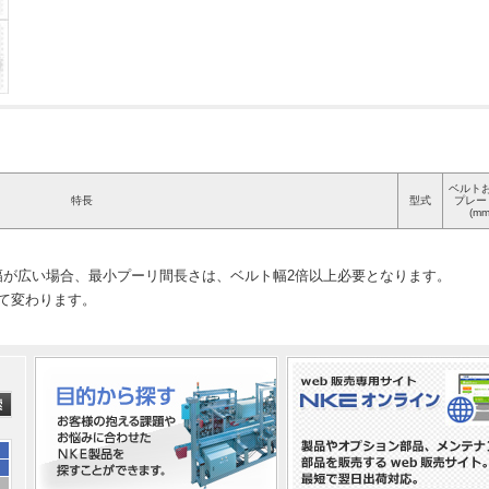
ベルト
特長
型式
プレー
(mm
幅が広い場合、最小プーリ間長さは、ベルト幅2倍以上必要となります。
って変わります。