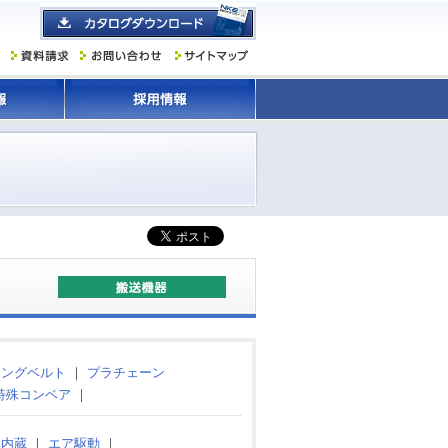
ミングベルト
｜
プラチェーン
特殊コンベア
｜
タ内蔵
｜
エア駆動
｜