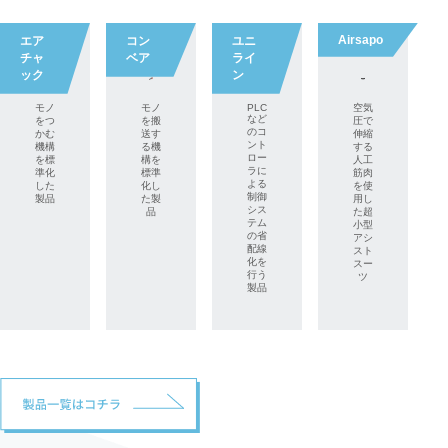
Airsapo
エア
コン
ユニ
チャ
ベア
ライ
ック
ン
モノ
モノ
PLC
空気
など
をつ
を搬
圧で
のコ
かむ
送す
伸縮
ント
機構
る機
する
ロー
を
標
構を
人工
ラ
に
準化
標準
筋肉
よる
した
化し
を使
制御
製品
た製
用し
シス
品
た
超
テム
小型
の
省
アシ
配線
スト
化を
スー
行う
ツ
製品