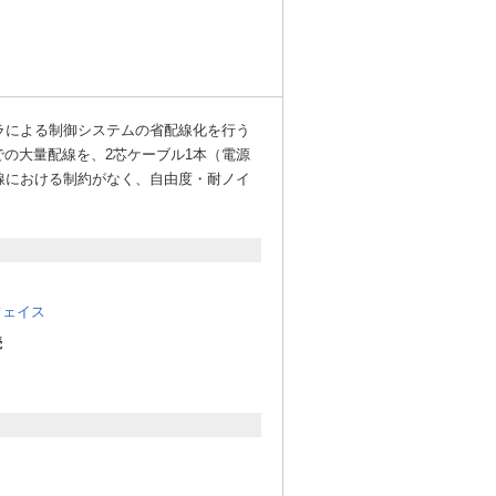
ーラによる制御システムの省配線化を行う
での大量配線を、2芯ケーブル1本（電源
線における制約がなく、自由度・耐ノイ
フェイス
続