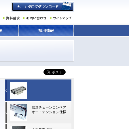
ウルトラフォースシリーズ
倍速チェーンコンベア
エアチャック
オートテンション仕様
【 CHPS360 】