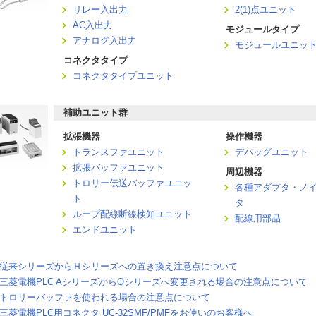
リレー入出力
2(1)点ユニット
AC入出力
モジュールタイプ
アナログ入出力
モジュールユニッ
コネクタタイプ
コネクタタイプユニット
補助ユニット群
拡張機器
操作機器
トランスファユニット
デバッグユニット
拡張バッファユニット
周辺機器
トロリー伝送バッファユニッ
各種アダプタ・ノ
ト
タ
ループ配線断線検知ユニット
配線用部品
エンドユニット
従来シリーズからＨシリーズへの置き換え注意点について
三菱電機PLC AシリーズからQシリーズへ変更される場合の注意点について
トロリーバッファを使われる場合の注意点について
三菱電機PLC用コネクタ UC-32SMF/PMFをお使いのお客様へ