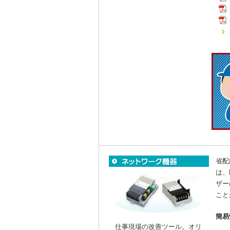
省配
は、
ザー
こと
簡易
仕事現場の改善ツール。オリ